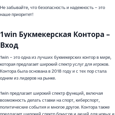
Не забывайте, что безопасность и надежность – это
наше приоритет!
1win Букмекерская Контора –
Вход
1win – это одна из лучших букмекерских контор в мире,
которая предлагает широкий спектр услуг для игроков.
Контора была основана в 2018 году и с тех пор стала
одним из лидеров на рынке.
1win предлагает широкий спектр функций, включая
возможность делать ставки на спорт, киберспорт,
политические события и многое другое. Контора также
предлагает широкий спектр бонусов и акций для новых и