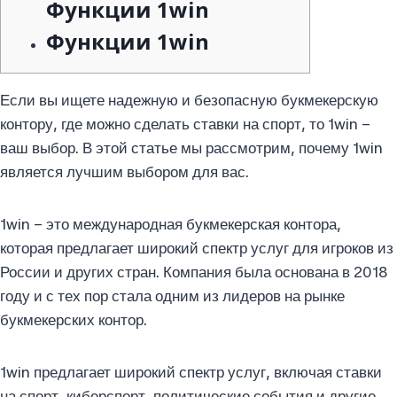
Функции 1win
Функции 1win
Если вы ищете надежную и безопасную букмекерскую
контору, где можно сделать ставки на спорт, то 1win –
ваш выбор. В этой статье мы рассмотрим, почему 1win
является лучшим выбором для вас.
1win – это международная букмекерская контора,
которая предлагает широкий спектр услуг для игроков из
России и других стран. Компания была основана в 2018
году и с тех пор стала одним из лидеров на рынке
букмекерских контор.
1win предлагает широкий спектр услуг, включая ставки
на спорт, киберспорт, политические события и другие.