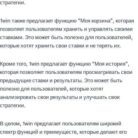
стратегии.
1win также предлагает функцию “Моя корзина”, которая
позволяет пользователям хранить и управлять своими
ставками. Это может быть полезно для пользователей,
которые хотят хранить свои ставки и не терять их.
Кроме того, 1win предлагает функцию “Моя история”,
которая позволяет пользователям просматривать свои
предыдущие ставки и результаты. Это может быть
полезно для пользователей, которые хотят
анализировать свои результаты и улучшать свои
стратегии.
В целом, 1win предлагает пользователям широкий
спектр функций и преимуществ, которые делают его