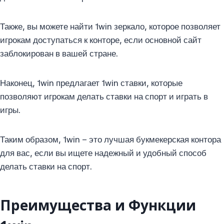
Также, вы можете найти 1win зеркало, которое позволяет
игрокам доступаться к конторе, если основной сайт
заблокирован в вашей стране.
Наконец, 1win предлагает 1win ставки, которые
позволяют игрокам делать ставки на спорт и играть в
игры.
Таким образом, 1win – это лучшая букмекерская контора
для вас, если вы ищете надежный и удобный способ
делать ставки на спорт.
Преимущества и Функции