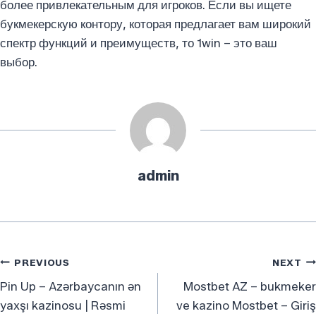
более привлекательным для игроков. Если вы ищете
букмекерскую контору, которая предлагает вам широкий
спектр функций и преимуществ, то 1win – это ваш
выбор.
admin
Post
PREVIOUS
NEXT
Pin Up – Azərbaycanın ən
Mostbet AZ – bukmeker
navigation
yaxşı kazinosu | Rəsmi
ve kazino Mostbet – Giriş