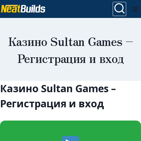
Skip
to
content
Казино Sultan Games –
Регистрация и вход
Казино Sultan Games –
Регистрация и вход