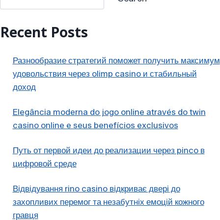
Recent Posts
Разнообразие стратегий поможет получить максимум
удовольствия через olimp casino и стабильный
доход
Elegância moderna do jogo online através do twin
casino online e seus benefícios exclusivos
Путь от первой идеи до реализации через pinco в
цифровой среде
Відвідування rino casino відкриває двері до
захопливих перемог та незабутніх емоцій кожного
гравця