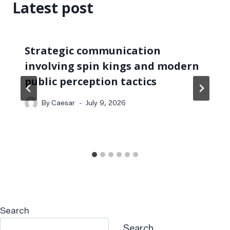
Latest post
Strategic communication
involving spin kings and modern
public perception tactics
By
Caesar
July 9, 2026
Search
Search