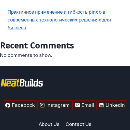
Практичное применение и гибкость pinco в
современных технологических решениях для
бизнеса
Recent Comments
No comments to show.
Facebook
Instagram
Email
Linkedin
About Us
Contact Us