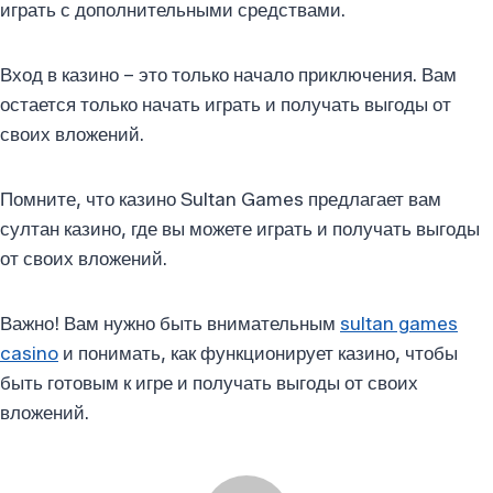
играть с дополнительными средствами.
Вход в казино – это только начало приключения. Вам
остается только начать играть и получать выгоды от
своих вложений.
Помните, что казино Sultan Games предлагает вам
султан казино, где вы можете играть и получать выгоды
от своих вложений.
Важно! Вам нужно быть внимательным
sultan games
casino
и понимать, как функционирует казино, чтобы
быть готовым к игре и получать выгоды от своих
вложений.