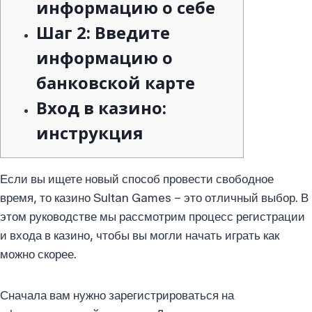
информацию о себе
Шаг 2: Введите
информацию о
банковской карте
Вход в казино:
инструкция
Если вы ищете новый способ провести свободное
время, то казино Sultan Games – это отличный выбор. В
этом руководстве мы рассмотрим процесс регистрации
и входа в казино, чтобы вы могли начать играть как
можно скорее.
Сначала вам нужно зарегистрироваться на