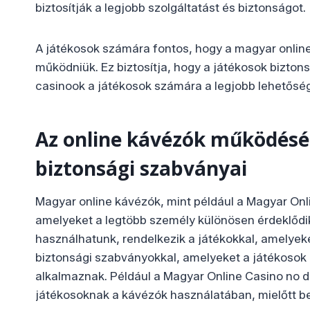
biztosítják a legjobb szolgáltatást és biztonságot.
A játékosok számára fontos, hogy a magyar onlin
működniük. Ez biztosítja, hogy a játékosok bizton
casinook a játékosok számára a legjobb lehetőség,
Az online kávézók működésén
biztonsági szabványai
Magyar online kávézók, mint például a Magyar On
amelyeket a legtöbb személy különösen érdeklődi
használhatunk, rendelkezik a játékokkal, amelyek
biztonsági szabványokkal, amelyeket a játékosok
alkalmaznak. Például a Magyar Online Casino no d
játékosoknak a kávézók használatában, mielőtt be