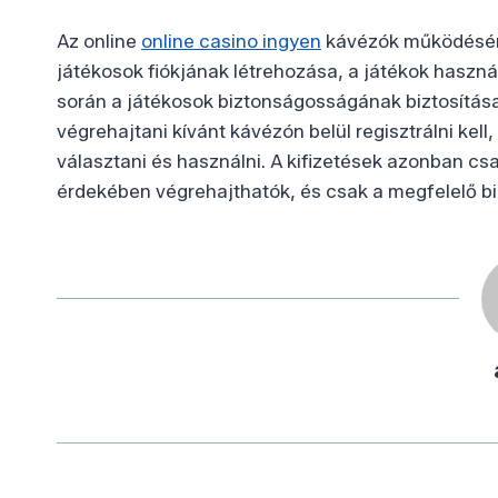
Az online
online casino ingyen
kávézók működésének
játékosok fiókjának létrehozása, a játékok haszná
során a játékosok biztonságosságának biztosítása
végrehajtani kívánt kávézón belül regisztrálni kel
választani és használni. A kifizetések azonban c
érdekében végrehajthatók, és csak a megfelelő b