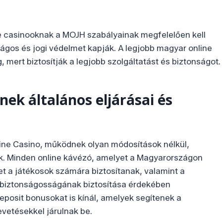
e casinooknak a MOJH szabályainak megfelelően kell
ságos és jogi védelmet kapják. A legjobb magyar online
 mert biztosítják a legjobb szolgáltatást és biztonságot.
ek általános eljárásai és
line Casino, működnek olyan módosítások nélkül,
k. Minden online kávézó, amelyet a Magyarországon
et a játékosok számára biztosítanak, valamint a
 biztonságosságának biztosítása érdekében
eposit bonusokat is kínál, amelyek segítenek a
vetésekkel járulnak be.