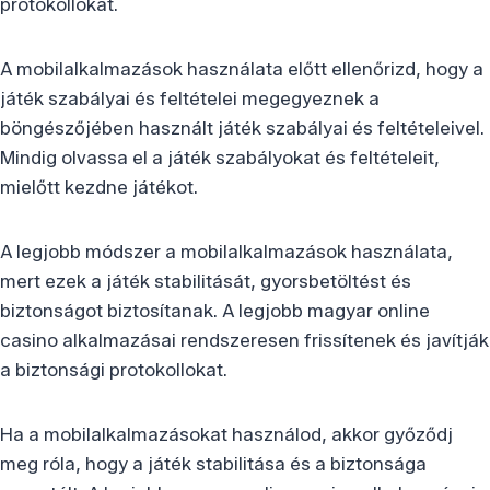
protokollokat.
A mobilalkalmazások használata előtt ellenőrizd, hogy a
játék szabályai és feltételei megegyeznek a
böngészőjében használt játék szabályai és feltételeivel.
Mindig olvassa el a játék szabályokat és feltételeit,
mielőtt kezdne játékot.
A legjobb módszer a mobilalkalmazások használata,
mert ezek a játék stabilitását, gyorsbetöltést és
biztonságot biztosítanak. A legjobb magyar online
casino alkalmazásai rendszeresen frissítenek és javítják
a biztonsági protokollokat.
Ha a mobilalkalmazásokat használod, akkor győződj
meg róla, hogy a játék stabilitása és a biztonsága