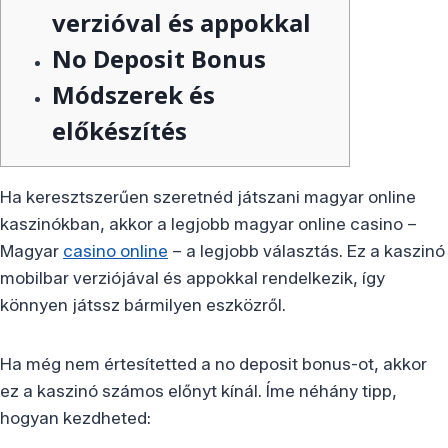
verzióval és appokkal
No Deposit Bonus
Módszerek és
előkészítés
Ha keresztszerűen szeretnéd játszani magyar online
kaszinókban, akkor a legjobb magyar online casino –
Magyar
casino online
– a legjobb választás. Ez a kaszinó
mobilbar verziójával és appokkal rendelkezik, így
könnyen játssz bármilyen eszközről.
Ha még nem értesítetted a no deposit bonus-ot, akkor
ez a kaszinó számos előnyt kínál. Íme néhány tipp,
hogyan kezdheted: