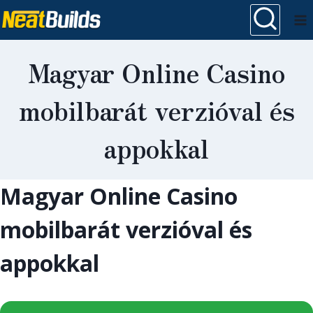
Skip
to
content
Magyar Online Casino
mobilbarát verzióval és
appokkal
Magyar Online Casino
mobilbarát verzióval és
appokkal