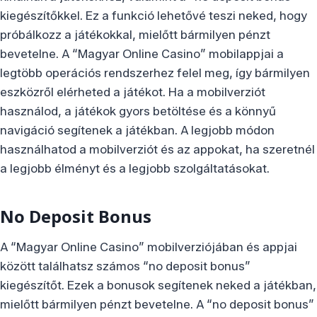
kiegészítőkkel. Ez a funkció lehetővé teszi neked, hogy
próbálkozz a játékokkal, mielőtt bármilyen pénzt
bevetelne. A “Magyar Online Casino” mobilappjai a
legtöbb operációs rendszerhez felel meg, így bármilyen
eszközről elérheted a játékot. Ha a mobilverziót
használod, a játékok gyors betöltése és a könnyű
navigáció segítenek a játékban. A legjobb módon
használhatod a mobilverziót és az appokat, ha szeretnél
a legjobb élményt és a legjobb szolgáltatásokat.
No Deposit Bonus
A “Magyar Online Casino” mobilverziójában és appjai
között találhatsz számos “no deposit bonus”
kiegészítőt. Ezek a bonusok segítenek neked a játékban,
mielőtt bármilyen pénzt bevetelne. A “no deposit bonus”