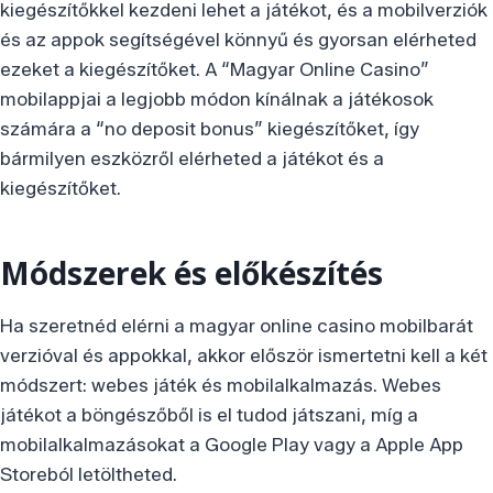
kiegészítőkkel kezdeni lehet a játékot, és a mobilverziók
és az appok segítségével könnyű és gyorsan elérheted
ezeket a kiegészítőket. A “Magyar Online Casino”
mobilappjai a legjobb módon kínálnak a játékosok
számára a “no deposit bonus” kiegészítőket, így
bármilyen eszközről elérheted a játékot és a
kiegészítőket.
Módszerek és előkészítés
Ha szeretnéd elérni a magyar online casino mobilbarát
verzióval és appokkal, akkor először ismertetni kell a két
módszert: webes játék és mobilalkalmazás. Webes
játékot a böngészőből is el tudod játszani, míg a
mobilalkalmazásokat a Google Play vagy a Apple App
Storeból letöltheted.