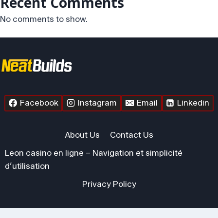
Recent Comments
No comments to show.
Facebook
Instagram
Email
Linkedin
About Us
Contact Us
Leon casino en ligne – Navigation et simplicité
d’utilisation
Privacy Policy