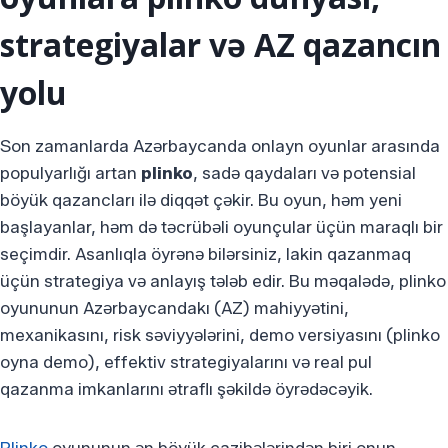
strategiyalar və AZ qazancın
yolu
Son zamanlarda Azərbaycanda onlayn oyunlar arasında
populyarlığı artan
plinko
, sadə qaydaları və potensial
böyük qazancları ilə diqqət çəkir. Bu oyun, həm yeni
başlayanlar, həm də təcrübəli oyunçular üçün maraqlı bir
seçimdir. Asanlıqla öyrənə bilərsiniz, lakin qazanmaq
üçün strategiya və anlayış tələb edir. Bu məqalədə, plinko
oyununun Azərbaycandakı (AZ) mahiyyətini,
mexanikasını, risk səviyyələrini, demo versiyasını (plinko
oyna demo), effektiv strategiyalarını və real pul
qazanma imkanlarını ətraflı şəkildə öyrədəcəyik.