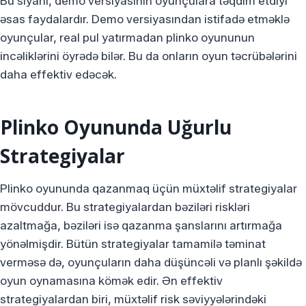
Bu siyahı, demo versiyasının oyunçulara təqdim etdiyi
əsas faydalardır. Demo versiyasından istifadə etməklə
oyunçular, real pul yatırmadan plinko oyununun
incəliklərini öyrədə bilər. Bu da onların oyun təcrübələrini
daha effektiv edəcək.
Plinko Oyununda Uğurlu
Strategiyalar
Plinko oyununda qazanmaq üçün müxtəlif strategiyalar
mövcuddur. Bu strategiyalardan bəziləri riskləri
azaltmağa, bəziləri isə qazanma şanslarını artırmağa
yönəlmişdir. Bütün strategiyalar tamamilə təminat
verməsə də, oyunçuların daha düşüncəli və planlı şəkildə
oyun oynamasına kömək edir. Ən effektiv
strategiyalardan biri, müxtəlif risk səviyyələrindəki