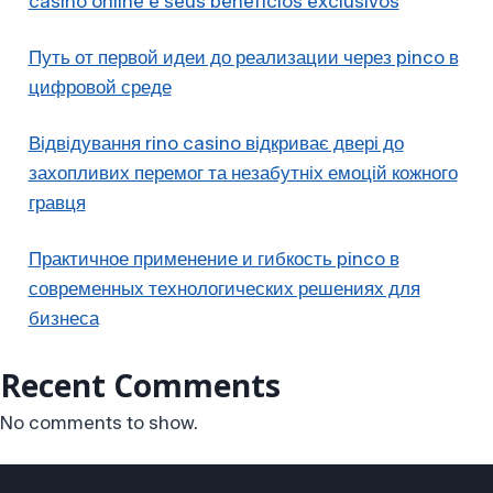
casino online e seus benefícios exclusivos
Путь от первой идеи до реализации через pinco в
цифровой среде
Відвідування rino casino відкриває двері до
захопливих перемог та незабутніх емоцій кожного
гравця
Практичное применение и гибкость pinco в
современных технологических решениях для
бизнеса
Recent Comments
No comments to show.