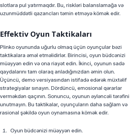
slotlara pul yatırmaqdır. Bu, riskləri balanslamağa və
uzunmüddətli qazancları təmin etməyə kömək edir.
Effektiv Oyun Taktikaları
Plinko oyununda uğurlu olmaq üçün oyunçular bəzi
taktikalara əməl etməlidirlər. Birincisi, oyun büdcənizi
müəyyən edin və ona riayət edin. İkinci, oyunun sadə
qaydalarını tam olaraq anladığınızdan əmin olun.
Üçüncü, demo versiyasından istifadə edərək müxtəlif
strategiyalar sınayın. Dördüncü, emosional qərarlar
verməkdən qaçının. Sonuncu, oyunun əyləncəli tərəfini
unutmayın. Bu taktikalar, oyunçuların daha sağlam və
rasional şəkildə oyun oynamasına kömək edir.
Oyun büdcənizi müəyyən edin.