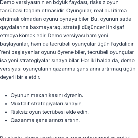
Demo versiyasının ən böyük faydası, risksiz oyun
təcrübəsi təqdim etməsidir. Oyunçular, real pul itirmə
ehtimalı olmadan oyunu oynaya bilər. Bu, oyunun sadə
qaydalarına baxmayaraq, strateji düşüncəni inkişaf
etməyə kömək edir. Demo versiyası həm yeni
başlayanlar, həm də təcrübəli oyunçular üçün faydalıdır.
Yeni başlayanlar oyunu öyrənə bilər, təcrübəli oyunçular
isə yeni strategiyalar sınaya bilər. Hər iki halda da, demo
versiyası oyunçuların qazanma şanslarını artırmaq üçün
dəyərli bir alətdir.
Oyunun mexanikasını öyrənin.
Müxtəlif strategiyaları sınayın.
Risksiz oyun təcrübəsi əldə edin.
Qazanma şanslarınızı artırın.