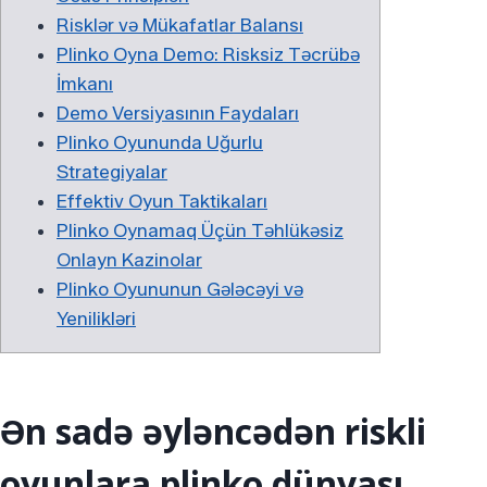
Risklər və Mükafatlar Balansı
Plinko Oyna Demo: Risksiz Təcrübə
İmkanı
Demo Versiyasının Faydaları
Plinko Oyununda Uğurlu
Strategiyalar
Effektiv Oyun Taktikaları
Plinko Oynamaq Üçün Təhlükəsiz
Onlayn Kazinolar
Plinko Oyununun Gələcəyi və
Yenilikləri
Ən sadə əyləncədən riskli
oyunlara plinko dünyası,