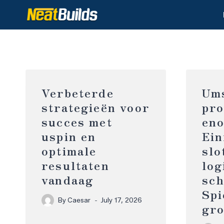
Skip
to
content
Verbeterde
Ums
strategieën voor
pro
succes met
eno
uspin en
Ein
optimale
slo
resultaten
log
vandaag
sch
Spi
By
Caesar
July 17, 2026
gr