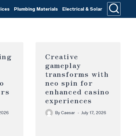
rices
Plumbing Materials
Electrical & Solar
ing
Creative
gameplay
transforms with
no
neo spin for
ers
enhanced casino
experiences
 2026
By
Caesar
July 17, 2026