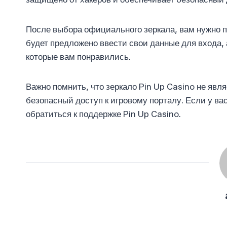
После выбора официального зеркала, вам нужно пр
будет предложено ввести свои данные для входа, 
которые вам понравились.
Важно помнить, что зеркало Pin Up Casino не яв
безопасный доступ к игровому порталу. Если у ва
обратиться к поддержке Pin Up Casino.