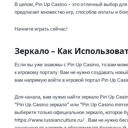
В целом, Pin Up Casino – это отличный выбор для
предлагает множество игр, способов оплаты и бон
Начните играть сейчас!
Зеркало – Как Использова
Если вы уже знакомы с Pin Up Casino, то вам мож
к игровому порталу. Вам не нужно создавать новы
вам напрямую войти в игровой портал Pin Up Casi
Для начала, вам нужно найти зеркало Pin Up Casin
“Pin Up Casino зеркало” или “Pin Up Casino mirro
выберите только официальное зеркало, которое б
https://www.russianculture.ru/ . Вам не нужно бе
защищено от хакеров и обеспечивает безопасный д