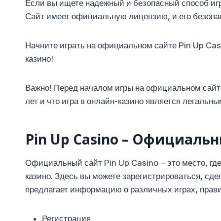
Если вы ищете надежный и безопасный способ игра
Сайт имеет официальную лицензию, и его безопа
Начните играть на официальном сайте Pin Up Cas
казино!
Важно! Перед началом игры на официальном сайте 
лет и что игра в онлайн-казино является легальны
Pin Up Casino – Официаль
Официальный сайт Pin Up Casino – это место, где
казино. Здесь вы можете зарегистрироваться, сдел
предлагает информацию о различных играх, прави
Регистрация