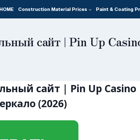
HOME
Construction Material Prices
Paint & Coating P
ный сайт | Pin Up Casino
ьный сайт | Pin Up Casino
еркало (2026)