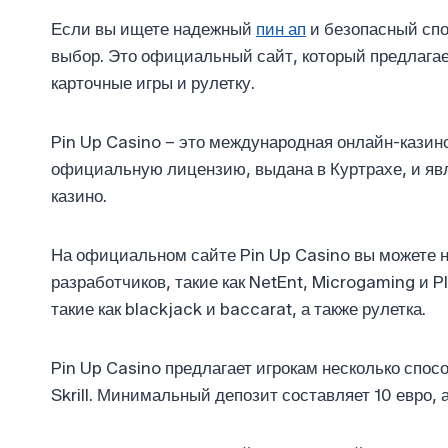
Если вы ищете надежный
пин ап
и безопасный спос
выбор. Это официальный сайт, который предлагае
карточные игры и рулетку.
Pin Up Casino – это международная онлайн-казино
официальную лицензию, выдана в Куртрахе, и яв
казино.
На официальном сайте Pin Up Casino вы можете н
разработчиков, такие как NetEnt, Microgaming и P
такие как blackjack и baccarat, а также рулетка.
Pin Up Casino предлагает игрокам несколько спосо
Skrill. Минимальный депозит составляет 10 евро,