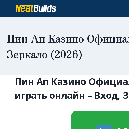
Skip
to
content
Пин Ап Казино Официаль
Зеркало (2026)
Пин Ап Казино Официал
играть онлайн – Вход, З