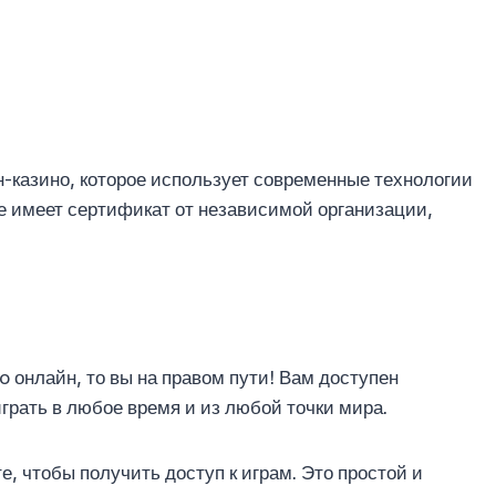
н-казино, которое использует современные технологии
же имеет сертификат от независимой организации,
o онлайн, то вы на правом пути! Вам доступен
грать в любое время и из любой точки мира.
е, чтобы получить доступ к играм. Это простой и