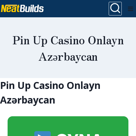
Skip
to
content
Pin Up Casino Onlayn
Azərbaycan
Pin Up Casino Onlayn
Azərbaycan