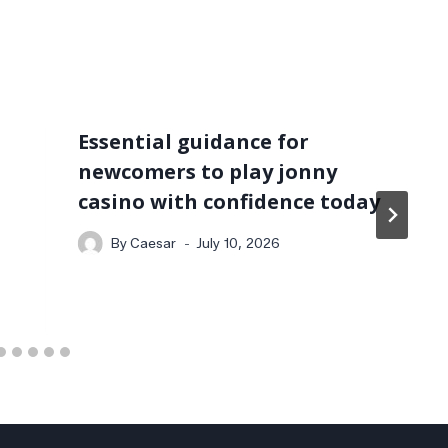
Essential guidance for
newcomers to play jonny
casino with confidence today
By
Caesar
July 10, 2026