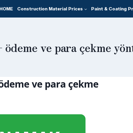
HOME
Construction Material Prices
Paint & Coating P
 – ödeme ve para çekme yön
– ödeme ve para çekme