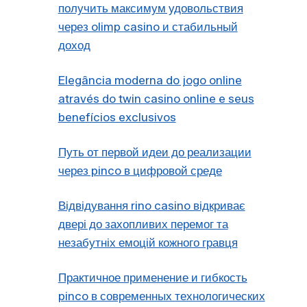
получить максимум удовольствия
через olimp casino и стабильный
доход
Elegância moderna do jogo online
através do twin casino online e seus
benefícios exclusivos
Путь от первой идеи до реализации
через pinco в цифровой среде
Відвідування rino casino відкриває
двері до захопливих перемог та
незабутніх емоцій кожного гравця
Практичное применение и гибкость
pinco в современных технологических