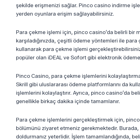
şekilde erişmenizi sağlar. Pinco casino indirme işle
yerden oyunlara erişim sağlayabilirsiniz.
Para çekme işlemi için, pinco casino’da belirli bir
karşıladığınızda, çeşitli ödeme yöntemleri ile para 
kullanarak para çekme işlemi gerçekleştirebilirsini
popüler olan iDEAL ve Sofort gibi elektronik ödeme s
Pinco Casino, para çekme işlemlerini kolaylaştırma
Skrill gibi uluslararası ödeme platformlarını da kul
işlemlerini kolaylaştırır. Ayrıca, pinco casino’da bel
genellikle birkaç dakika içinde tamamlanır.
Para çekme işlemlerini gerçekleştirmek için, pinc
bölümünü ziyaret etmeniz gerekmektedir. Burada, is
doldurmanız yeterlidir. İşlem tamamlandığında, be