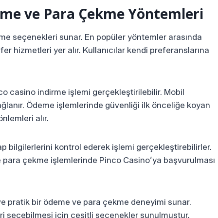
deme ve Para Çekme Yöntemleri
deme seçenekleri sunar. En popüler yöntemler arasında
fer hizmetleri yer alır. Kullanıcılar kendi preferanslarına
 casino indirme işlemi gerçekleştirilebilir. Mobil
lanır. Ödeme işlemlerinde güvenliği ilk önceliğe koyan
önlemleri alır.
bilgilerlerini kontrol ederek işlemi gerçekleştirebilirler.
ve para çekme işlemlerinde Pinco Casino’ya başvurulması
i ve pratik bir ödeme ve para çekme deneyimi sunar.
ri seçebilmesi için çeşitli seçenekler sunulmuştur.