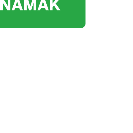
NAMAK