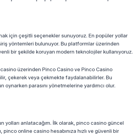
ak için çeşitli seçenekler sunuyoruz. En popüler yollar
riş yöntemleri bulunuyor. Bu platformlar üzerinden
venli bir şekilde koruyan modern teknolojiler kullanıyoruz.
e casino üzerinden Pinco Casino ve Pinco Casino
ilir, çekerek veya çekmekte faydalanabilirler. Bu
yun oynarken parasını yönetmelerine yardımcı olur.
yolları anlatacağım. İlk olarak, pinco casino güncel
 pinco online casino hesabınıza hızlı ve güvenli bir