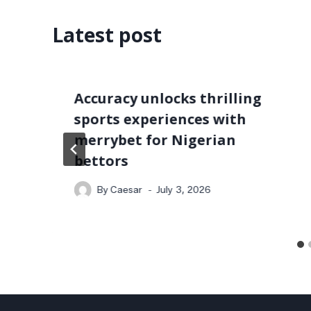
Latest post
Accuracy unlocks thrilling
sports experiences with
merrybet for Nigerian
bettors
By
Caesar
July 3, 2026