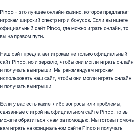
Pinco – это лучшее онлайн-казино, которое предлагает
игрокам широкий спектр игр и бонусов. Если вы ищете
официальный сайт Pinco, где можно играть онлайн, то
вы на правом пути.
Наш сайт предлагает игрокам не только официальный
сайт Pinco, но и зеркало, чтобы они могли играть онлайн
и получать выигрыши. Мы рекомендуем игрокам
использовать наш сайт, чтобы они могли играть онлайн
и получать выигрыши.
Если у вас есть какие-либо вопросы или проблемы,
связанные с игрой на официальном сайте Pinco, то вы
можете обратиться к нам за помощью. Мы готовы помочь
вам играть на официальном сайте Pinco и получать