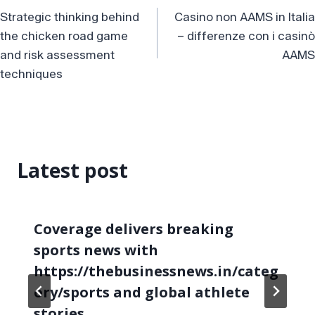
Strategic thinking behind
Casino non AAMS in Italia
navigation
the chicken road game
– differenze con i casinò
and risk assessment
AAMS
techniques
Latest post
Coverage delivers breaking
sports news with
https://thebusinessnews.in/categ
ory/sports and global athlete
stories