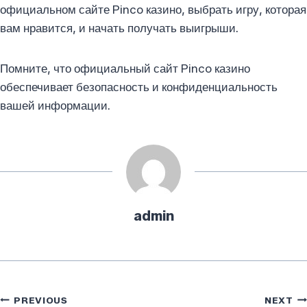
официальном сайте Pinco казино, выбрать игру, которая
вам нравится, и начать получать выигрыши.
Помните, что официальный сайт Pinco казино
обеспечивает безопасность и конфиденциальность
вашей информации.
admin
Post
PREVIOUS
NEXT