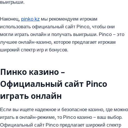
выигрыши.
Наконец,
pinko kz
мы рекомендуем игрокам
использовать официальный сайт Pinco, чтобы они
могли играть онлайн и получать выигрыши. Pinco – это
лучшее онлайн-казино, которое предлагает игрокам
широкий спектр игр и бонусов.
Пинко казино –
Официальный сайт Pinco
играть онлайн
Если вы ищете надежное и безопасное казино, где можно
играть в онлайн-режиме, то Pinco казино – ваш выбор.
Официальный сайт Pinco предлагает широкий спектр