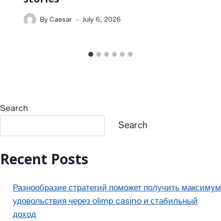
By
Caesar
July 6, 2026
Search
Search
Recent Posts
Разнообразие стратегий поможет получить максимум
удовольствия через olimp casino и стабильный
доход