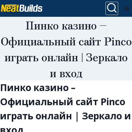
Skip
to
content
Пинко казино –
Официальный сайт Pinco
играть онлайн | Зеркало
и вход
Пинко казино –
Официальный сайт Pinco
играть онлайн | Зеркало и
вход