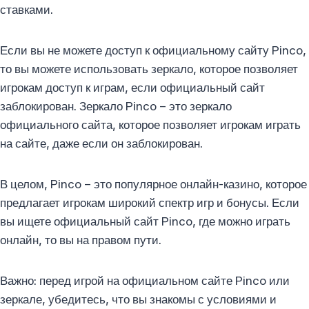
ставками.
Если вы не можете доступ к официальному сайту Pinco,
то вы можете использовать зеркало, которое позволяет
игрокам доступ к играм, если официальный сайт
заблокирован. Зеркало Pinco – это зеркало
официального сайта, которое позволяет игрокам играть
на сайте, даже если он заблокирован.
В целом, Pinco – это популярное онлайн-казино, которое
предлагает игрокам широкий спектр игр и бонусы. Если
вы ищете официальный сайт Pinco, где можно играть
онлайн, то вы на правом пути.
Важно: перед игрой на официальном сайте Pinco или
зеркале, убедитесь, что вы знакомы с условиями и