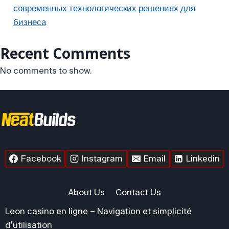
современных технологических решениях для
бизнеса
Recent Comments
No comments to show.
Facebook
Instagram
Email
Linkedin
About Us
Contact Us
Leon casino en ligne – Navigation et simplicité
d’utilisation