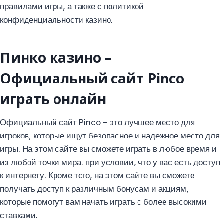
правилами игры, а также с политикой
конфиденциальности казино.
Пинко казино –
Официальный сайт Pinco
играть онлайн
Официальный сайт Pinco – это лучшее место для
игроков, которые ищут безопасное и надежное место для
игры. На этом сайте вы сможете играть в любое время и
из любой точки мира, при условии, что у вас есть доступ
к интернету. Кроме того, на этом сайте вы сможете
получать доступ к различным бонусам и акциям,
которые помогут вам начать играть с более высокими
ставками.