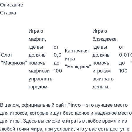
Описание
Ставка
Игра о
Игра о
мафии,
блэкджеке,
где вы
от
где вы
от
Карточная
Слот
должны
0,01
должны
0,01
игра
“Мафиози”
помочь
до
помочь
до
“Блэкджек”
мафиози
100
игрокам
100
управлять
выиграть
городом.
деньги.
В целом, официальный сайт Pinco – это лучшее место
для игроков, которые ищут безопасное и надежное место
для игры. Здесь вы сможете играть в любое время и из
любой точки мира, при условии, что у вас есть доступ к