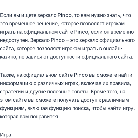
Если вы ищете зеркало Pinco, то вам нужно знать, что
это временное решение, которое позволяет игрокам
играть на официальном сайте Pinco, если он временно
недоступен. Зеркало Pinco – это зеркало официального
сайта, которое позволяет игрокам играть в онлайн-
казино, не завися от доступности официального сайта.
Также, на официальном сайте Pinco вы сможете найти
информацию о различных играх, включая их правила,
стратегии и другие полезные советы. Кроме того, на
этом сайте вы сможете получать доступ к различным
функциям, включая функцию поиска, чтобы найти игру,
которая вам понравится.
Игра