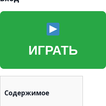
ИГРАТЬ
Содержимое