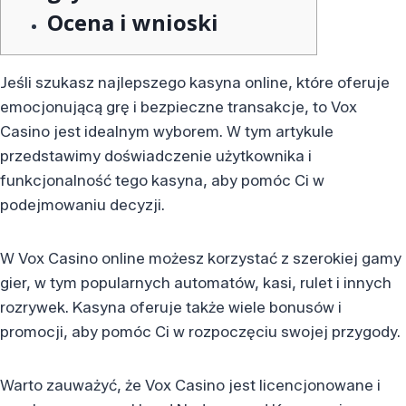
Ocena i wnioski
Jeśli szukasz najlepszego kasyna online, które oferuje
emocjonującą grę i bezpieczne transakcje, to Vox
Casino jest idealnym wyborem. W tym artykule
przedstawimy doświadczenie użytkownika i
funkcjonalność tego kasyna, aby pomóc Ci w
podejmowaniu decyzji.
W Vox Casino online możesz korzystać z szerokiej gamy
gier, w tym popularnych automatów, kasi, rulet i innych
rozrywek. Kasyna oferuje także wiele bonusów i
promocji, aby pomóc Ci w rozpoczęciu swojej przygody.
Warto zauważyć, że Vox Casino jest licencjonowane i