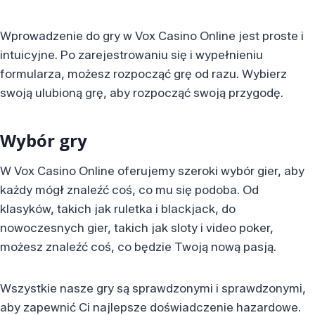
Wprowadzenie do gry w Vox Casino Online jest proste i
intuicyjne. Po zarejestrowaniu się i wypełnieniu
formularza, możesz rozpocząć grę od razu. Wybierz
swoją ulubioną grę, aby rozpocząć swoją przygodę.
Wybór gry
W Vox Casino Online oferujemy szeroki wybór gier, aby
każdy mógł znaleźć coś, co mu się podoba. Od
klasyków, takich jak ruletka i blackjack, do
nowoczesnych gier, takich jak sloty i video poker,
możesz znaleźć coś, co będzie Twoją nową pasją.
Wszystkie nasze gry są sprawdzonymi i sprawdzonymi,
aby zapewnić Ci najlepsze doświadczenie hazardowe.