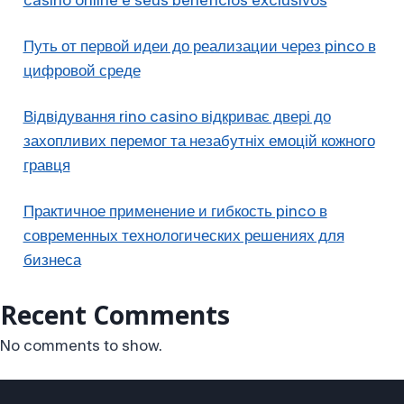
casino online e seus benefícios exclusivos
Путь от первой идеи до реализации через pinco в
цифровой среде
Відвідування rino casino відкриває двері до
захопливих перемог та незабутніх емоцій кожного
гравця
Практичное применение и гибкость pinco в
современных технологических решениях для
бизнеса
Recent Comments
No comments to show.